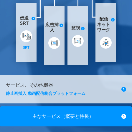
伝送
配信
SRT
ネット
広告挿
監視
ワーク
入
SRT
サービス、その他機器
静止画挿入 動画配信統合プラットフォーム
主なサービス（概要と特長）