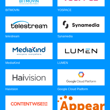
BITMOVIN
YOSPACE
telestream
Synamedia
MediaKind
LUMEN
Haivision
Google Cloud Platform