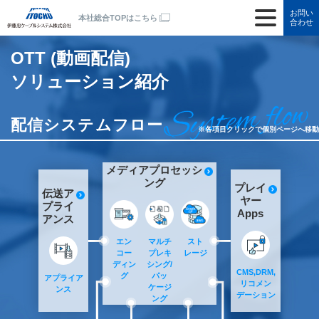
お問い
本社総合TOPはこちら
合わせ
OTT (動画配信)
ソリューション紹介
配信システムフロー
※各項目クリックで個別ページへ移動
メディアプロセッシ
ング
プレイ
伝送ア
ヤー
プライ
Apps
アンス
エン
マルチ
スト
コー
プレキ
レージ
ディン
シング/
CMS,DRM,
グ
パッ
アプライア
リコメン
ケージ
ンス
デーション
ング