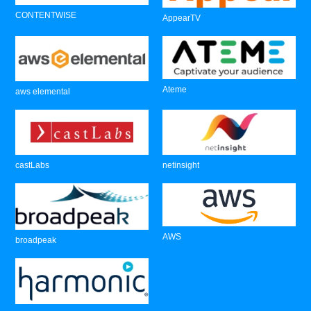
CONTENTWISE
AppearTV
Ateme
aws elemental
castLabs
netinsight
AWS
broadpeak