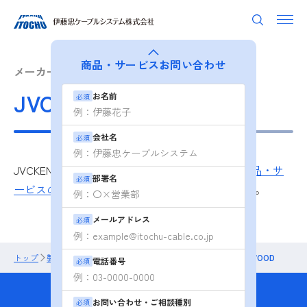
商品・サービス
お問い合わせ
メーカー別から探す
JVCKENWOOD
お名前
必須
会社名
必須
JVCKENWOOD製品の詳しい情報については、
商品・サ
部署名
必須
ービスのお問い合わせ
よりお問い合わせください。
メールアドレス
必須
トップ
製品・ソリューション
メーカー別から探す
JVCKENWOOD
電話番号
必須
商品・サービスの
お問い合わせ・ご相談種別
必須