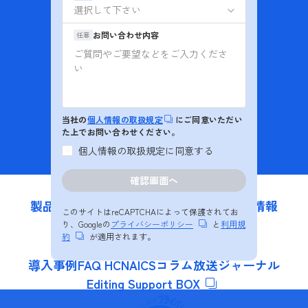
お問い合わせ
お問い合わせ内容
任意
資料ダウンロード
インターネットマンション
BB4Uのお問い合わせ
当社の
個人情報の取扱規定
にご同意いただい
た上でお問い合わせください。
OTT (動画配信)
ソリューション紹介
個人情報の取扱規定に同意する
製品・ソリューション
私たちの強み
更新情報
このサイトはreCAPTCHAによって保護されてお
会社情報
採用情報
り、Googleの
プライバシーポリシー
と
利用規
約
が適用されます。
導入事例
FAQ HCNA
ICSコラム
放送ジャーナル
Editing Support BOX