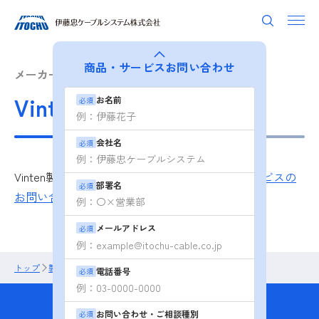
商品・サービス
お問い合わせ
メーカー別から探す
Vinten
お名前
必須
会社名
必須
Vinten製品の詳しい情報については、
商品・サービスの
部署名
必須
お問い合わせ
よりお問い合わせください。
メールアドレス
必須
トップ
製品・ソリューション
メーカー別から探す
Vinten
電話番号
必須
商品・サービスの
お問い合わせ・ご相談種別
必須