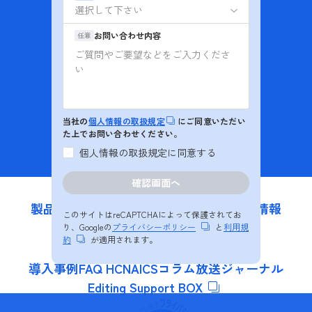
お問い合わせ
お問い合わせ内容
任意
資料ダウンロード
インターネットマンション
BB4Uのお問い合わせ
当社の
個人情報の取扱規定
にご同意いただい
た上でお問い合わせください。
OTT (動画配信)
ソリューション紹介
個人情報の取扱規定に同意する
製品・ソリューション
私たちの強み
更新情報
このサイトはreCAPTCHAによって保護されてお
会社情報
採用情報
り、Googleの
プライバシーポリシー
と
利用規
約
が適用されます。
導入事例
FAQ HCNA
ICSコラム
放送ジャーナル
Editing Support BOX