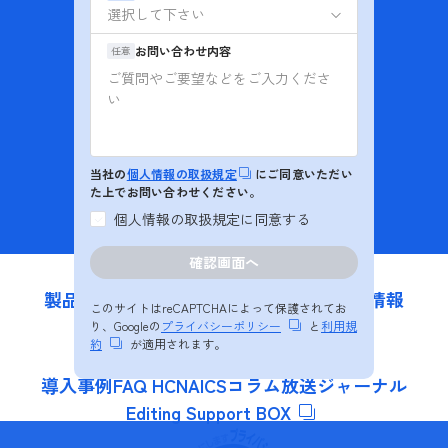
お問い合わせ
お問い合わせ内容
任意
資料ダウンロード
インターネットマンション
BB4Uのお問い合わせ
当社の
個人情報の取扱規定
にご同意いただい
た上でお問い合わせください。
OTT (動画配信)
ソリューション紹介
個人情報の取扱規定に同意する
製品・ソリューション
私たちの強み
更新情報
このサイトはreCAPTCHAによって保護されてお
会社情報
採用情報
り、Googleの
プライバシーポリシー
と
利用規
約
が適用されます。
導入事例
FAQ HCNA
ICSコラム
放送ジャーナル
Editing Support BOX