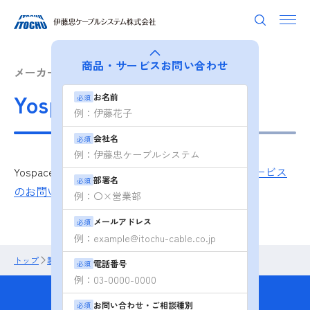
商品・サービス
お問い合わせ
メーカー別から探す
Yospace
お名前
必須
会社名
必須
Yospace製品の詳しい情報については、
商品・サービス
部署名
必須
のお問い合わせ
よりお問い合わせください。
メールアドレス
必須
トップ
製品・ソリューション
メーカー別から探す
Yospace
電話番号
必須
商品・サービスの
お問い合わせ・ご相談種別
必須