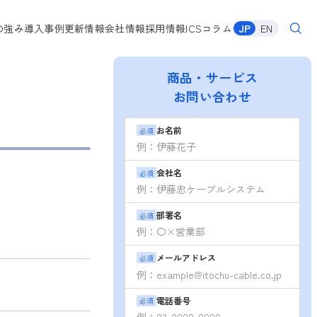
の強み
導入事例
更新情報
会社情報
採用情報
ICSコラム
JP
EN
商品・サービス
お問い合わせ
お名前
必須
会社名
必須
部署名
必須
メールアドレス
必須
電話番号
必須