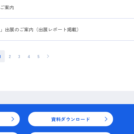
展のご案内
25」出展のご案内（出展レポート掲載）
1
2
3
4
5
>
資料ダウンロード