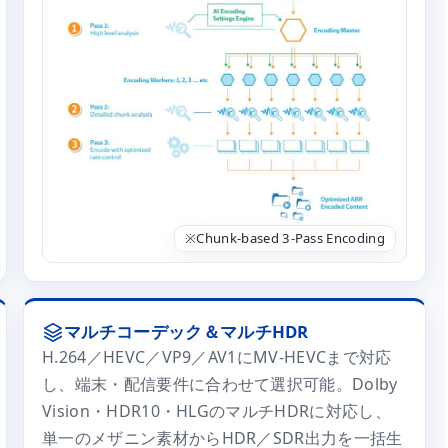
※Chunk-based 3-Pass Encoding
マルチコーデック＆マルチHDR
H.264／HEVC／VP9／AV1にMV-HEVCまで対応
し、端末・配信要件に合わせて選択可能。Dolby
Vision・HDR10・HLGのマルチHDRに対応し、
単一のメザニン素材からHDR／SDR出力を一括生