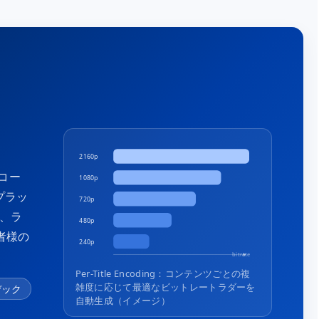
2160p
コー
1080p
プラッ
720p
に、ラ
480p
業者様の
240p
bitrate
Per-Title Encoding：コンテンツごとの複
雑度に応じて最適なビットレートラダーを
デック
自動生成（イメージ）