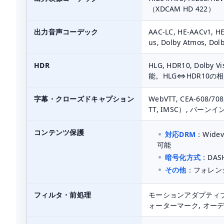
（XDCAM HD 422）
出力音声コーデック
AAC-LC, HE-AACv1, HE
us, Dolby Atmos, Dolby
HDR
HLG, HDR10, Dolb
能。HLG⇔HDR10
字幕・クローズドキャプション
WebVTT, CEA-608/7
TT, IMSC）, バー
コンテンツ保護
対応DRM
：Widevi
可能
暗号化方式
：DASH
その他
：フォレン
フィルタ・前処理
モーションアダプティブ
ォーターマーク, オー