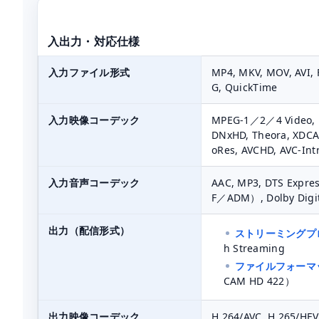
入出力・対応仕様
入力ファイル形式
MP4, MKV, MOV, AVI, 
G, QuickTime
入力映像コーデック
MPEG-1／2／4 Video, H.
DNxHD, Theora, XDC
oRes, AVCHD, AVC-Intr
入力音声コーデック
AAC, MP3, DTS Expre
F／ADM）, Dolby Digit
出力（配信形式）
ストリーミングプ
h Streaming
ファイルフォーマ
CAM HD 422）
出力映像コーデック
H.264/AVC, H.265/HEV