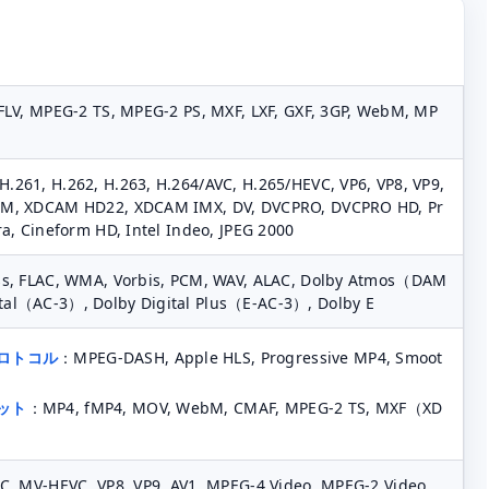
FLV, MPEG-2 TS, MPEG-2 PS, MXF, LXF, GXF, 3GP, WebM, MP
261, H.262, H.263, H.264/AVC, H.265/HEVC, VP6, VP8, VP9,
AM, XDCAM HD22, XDCAM IMX, DV, DVCPRO, DVCPRO HD, Pr
a, Cineform HD, Intel Indeo, JPEG 2000
ss, FLAC, WMA, Vorbis, PCM, WAV, ALAC, Dolby Atmos（DAM
al（AC-3）, Dolby Digital Plus（E-AC-3）, Dolby E
ロトコル
：MPEG-DASH, Apple HLS, Progressive MP4, Smoot
ット
：MP4, fMP4, MOV, WebM, CMAF, MPEG-2 TS, MXF（XD
C, MV-HEVC, VP8, VP9, AV1, MPEG-4 Video, MPEG-2 Video