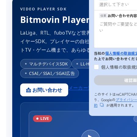
VIDEO PLAYER SDK
お問い合わせ内容
任意
Bitmovin Player
LaLiga、RTL、fuboTVなど世界の放送・スポー
イヤーSDK。プレイヤーの自社開発・保守から解放
トTV・ゲーム機まで、あらゆるデバイスで最高品
当社の
個人情報の取扱規
た上でお問い合わせくだ
マルチデバイスSDK
LL-HLS・LL-DASH対応
個人情報の取扱規
CSAI／SSAI／SGAI広告
メーカー製品ページへ ↗
📩 お問い合わせ
このサイトはreCAPTC
り、Googleの
プライバシ
約
が適用されます。
LIVE