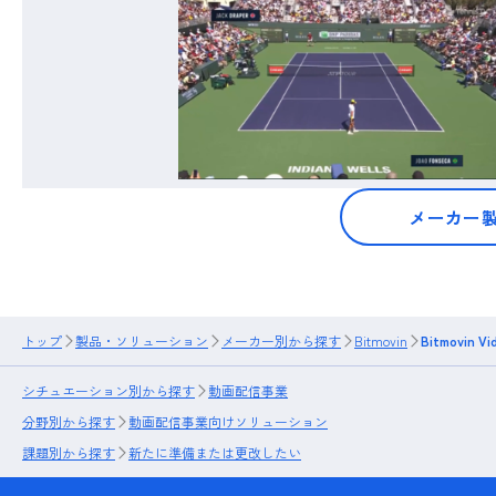
メーカー
トップ
製品・ソリューション
メーカー別から探す
Bitmovin
Bitmovin Vi
シチュエーション別から探す
動画配信事業
分野別から探す
動画配信事業向けソリューション
課題別から探す
新たに準備または更改したい