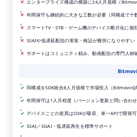
エンタープライズ構成の構築に24人月規模（Bitmov
年間保守も継続的に大きな工数が必要（同構成で十
スマートTV・STB・ゲーム機のデバイス断片化に個
SSAIや低遅延配信の実装・検証が難所になりやすい
サポートはコミュニティ頼み、動画配信の専門人材
Bitmovi
同構成をSDK統合8人月規模で市場投入（Bitmovin
年間保守は1人月程度（バージョン更新と問い合わ
デバイスごとの差異はSDKが吸収、単一APIで開発
SSAI／SGAI・低遅延再生を標準サポート