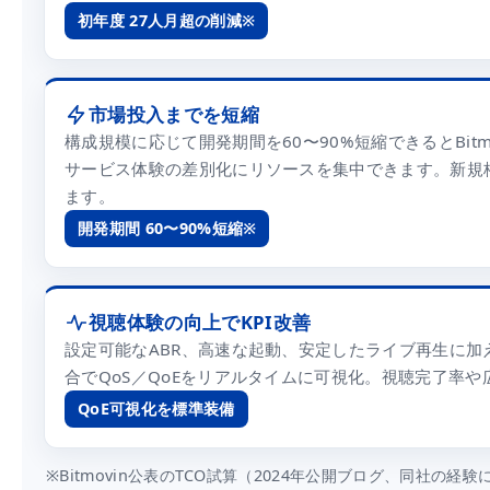
初年度 27人月超の削減※
市場投入までを短縮
構成規模に応じて開発期間を60〜90%短縮できるとBit
サービス体験の差別化にリソースを集中できます。新規格・
ます。
開発期間 60〜90%短縮※
視聴体験の向上でKPI改善
設定可能なABR、高速な起動、安定したライブ再生に加え、Bitmo
合でQoS／QoEをリアルタイムに可視化。視聴完了率
QoE可視化を標準装備
※Bitmovin公表のTCO試算（2024年公開ブログ、同社の