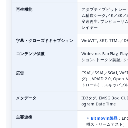
再生機能
アダプティブビットレート（ABR）
ム精度シーク, 4K／8K／
変速再生, プレビューサムネイル
レイヤー
字幕・クローズドキャプション
WebVTT, SRT, TTML
コンテンツ保護
Widevine, FairPlay,
ション, トークン認証,
広告
CSAI／SSAI／SGAI, 
グ）, VPAID 2.0, O
トロール）, スキッパブ
メタデータ
ID3タグ, EMSG Box, 
ogram Date Time
主要連携
Bitmovin製品
：Enc
機ストリームテスト）