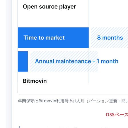
年間保守はBitmovin利用時 約1人月（バージョン更新・問い
OSSベー