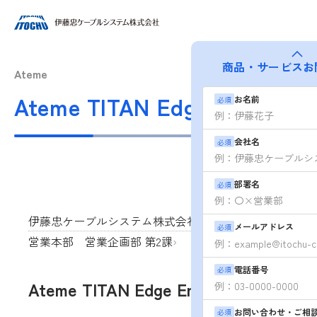
商品・サービス
お
Ateme
Ateme TITAN Edge Encoder
お名前
必須
会社名
必須
部署名
必須
伊藤忠ケーブルシステム株式会社
›
メールアドレス
必須
営業本部 営業企画部 第2課
›
電話番号
必須
Ateme TITAN Edge Encoder
お問い合わせ・ご相
必須