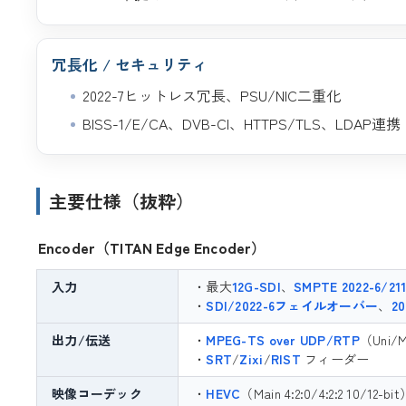
冗長化 / セキュリティ
2022-7ヒットレス冗長、PSU/NIC二重化
BISS-1/E/CA、DVB-CI、HTTPS/TLS、LDAP連携
主要仕様（抜粋）
Encoder（TITAN Edge Encoder）
入力
・最大
12G-SDI
、
SMPTE 2022-6/21
・
SDI/2022-6フェイルオーバー
、
20
出力/伝送
・
MPEG-TS over UDP/RTP
（Uni/
・
SRT
/
Zixi
/
RIST
フィーダー
映像コーデック
・
HEVC
（Main 4:2:0/4:2:2 10/12-b