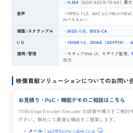
・
H.264
（4:2:0/4:2:2 8/10-bit）最
音声
・MPEG-1 L2、AAC-LC/HEv1/HEv2
Mパススルー
保護/スクランブル
・
BISS-1/E
、
BISS-CA
I/O
・
10GbE×2
、
25GbE（QSFP28）
、
運用/管理
・セキュアWeb UI、モザイク監視、
出力
映像貢献ソリューションについてのお問い
お見積り・PoC・機能デモのご相談はこちら
TITAN Edge Encoder/Decoder の詳細や
ださい。弊社にて最適な構成をご提案します。
メール：
sp2@itochu-cable.co.jp