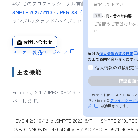
4K/HDのプロフェッショナル貢献向け
低遅延エンコーダ
SMPTE 2022/2110
・
JPEG-XS（TR-07）
連携、
SRT/Zixi
お問い合わせ内容
任意
オンプレ/クラウド/ハイブリッドで高密度・高品質な
素
📩 お問い合わせ
メーカー製品ページへ ↗
当社の
個人情報の取扱規定
た上でお問い合わせください
個人情報の取扱規定
主要機能
Encoder、2110/JPEG-XSブリッジ、SRT/Zixi/RIS
このサイトはreCAPTCHA
バーします。
り、Googleの
プライバシーポ
約
が適用されます。
HEVC 4:2:2 10/12-bit
SMPTE 2022-6/7
SMPTE 2110
JPEG
DVB-CI
NMOS IS-04/05
Dolby-E / AC-4
SCTE-35/104
CEA-6