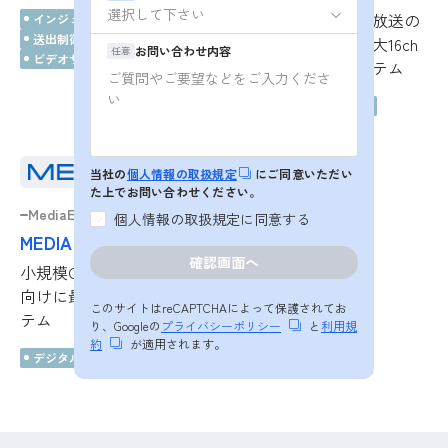
ケーブルテレビ番組放送の
インジェスト・デジタイズ
送出制御システム (APC)
送出に最適化し、最大16ch
お問い合わせ内容
任意
ビデオサーバ (Video Server)
の送出が可能なシステム
送出制御システム (APC)
当社の
個人情報の取扱規定
にご同意いただい
た上でお問い合わせください。
MediaEdge
個人情報の取扱規定に同意する
MEDIAEDGE-APM
小規模CATVや街頭ビジョン
向けに最適な自動送出シス
このサイトはreCAPTCHAによって保護されてお
テム
り、Googleの
プライバシーポリシー
と
利用規
約
が適用されます。
デジタルサイネージ