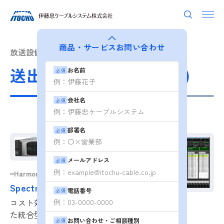
商品・サービス
お問い合わせ
放送設備
送出制御システム (APC)
お名前
必須
会社名
必須
部署名
必須
UPDATE
メールアドレス
必須
Harmonic
Spectrumシリーズ
電話番号
必須
コスト効率・信頼性に優れ
Videotech
た統合型メディアサーバ
VATIC
お問い合わせ・ご相談種別
必須