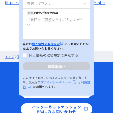
https://itochu-cable-systems.jp/news/interop2024.html
お問い合わせ内容
任意
更新情報 トップ
当社の
個人情報の取扱規定
にご同意いただい
た上でお問い合わせください。
個人情報の取扱規定に同意する
トップ
更新情報
「Interop Tokyo 2024」出展のご案内
商品・サービスの
お問い合わせ
このサイトはreCAPTCHAによって保護されてお
り、Googleの
プライバシーポリシー
と
利用規
約
が適用されます。
資料ダウンロード
インターネットマンション
BB4Uのお問い合わせ