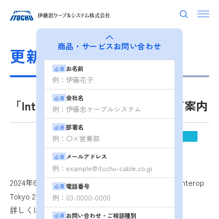
商品・サービス
お問い合わせ
更新情報
お名前
必須
会社名
必須
「Interop Tokyo 2024」出展のご案内
部署名
必須
2024.05.22
展示会情報
メールアドレス
必須
2024年6月12日(水)～14日(金) にて開催されます「Interop
電話番号
必須
Tokyo 2024」に出展いたします。
詳しくは以下よりご覧ください。
お問い合わせ・ご相談種別
必須