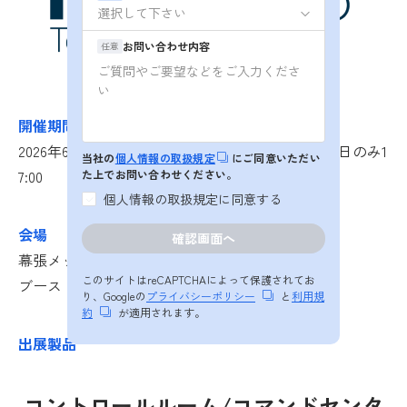
お問い合わせ内容
任意
開催期間
2026年6月10日(水)～12日(金) 10:00～18:00 ※最終日のみ1
当社の
個人情報の取扱規定
にご同意いただい
7:00
た上でお問い合わせください。
個人情報の取扱規定に同意する
会場
幕張メッセ
このサイトはreCAPTCHAによって保護されてお
ブース #4U01
り、Googleの
プライバシーポリシー
と
利用規
約
が適用されます。
出展製品
コントロールルーム/コマンドセンタ