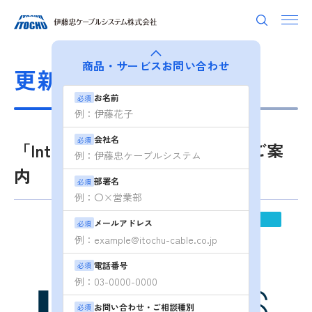
商品・サービス
お問い合わせ
更新情報
お名前
必須
会社名
必須
「Interop Tokyo 2026」 出展のご案
内
部署名
必須
2026.05.22
展示会情報
メールアドレス
必須
電話番号
必須
お問い合わせ・ご相談種別
必須